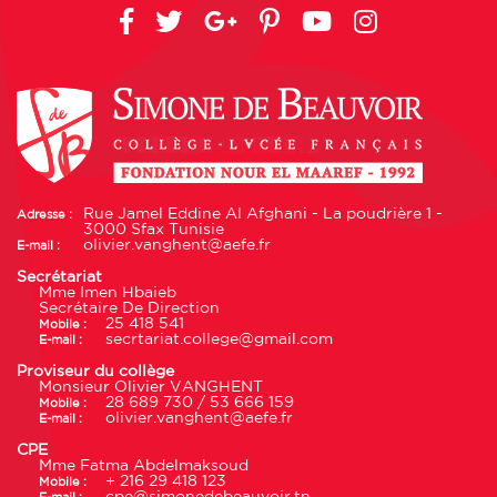
Rue Jamel Eddine Al Afghani - La poudrière 1 -
Adresse :
3000 Sfax Tunisie
olivier.vanghent@aefe.fr
E-mail :
Secrétariat
Mme Imen Hbaieb
Secrétaire De Direction
25 418 541
Mobile :
secrtariat.college@gmail.com
E-mail :
Proviseur du collège
Monsieur Olivier VANGHENT
28 689 730 / 53 666 159
Mobile :
olivier.vanghent@aefe.fr
E-mail :
CPE
Mme Fatma Abdelmaksoud
+ 216 29 418 123
Mobile :
cpe@simonedebeauvoir.tn