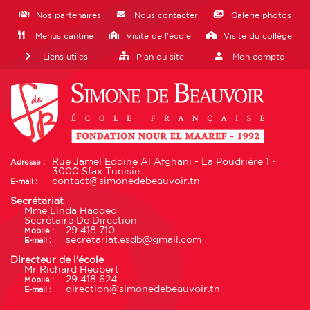
Nos partenaires
Nous contacter
Galerie photos
Menus cantine
Visite de l'école
Visite du collège
Liens utiles
Plan du site
Mon compte
Rue Jamel Eddine Al Afghani - La Poudrière 1 -
Adresse :
3000 Sfax Tunisie
contact@simonedebeauvoir.tn
E-mail :
Secrétariat
Mme Linda Hadded
Secrétaire De Direction
29 418 710
Mobile :
secretariat.esdb@gmail.com
E-mail :
Directeur de l'école
Mr Richard Heubert
29 418 624
Mobile :
direction@simonedebeauvoir.tn
E-mail :