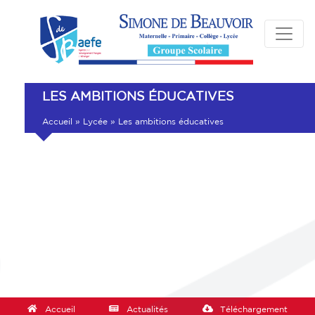
LES AMBITIONS ÉDUCATIVES
Accueil
»
Lycée
»
Les ambitions éducatives
Accueil
Actualités
Téléchargement