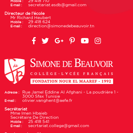
29 418 710
Mobile :
secretariat.esdb@gmail.com
E-mail :
Directeur de l'école
Mr Richard Heubert
29 418 624
Mobile :
direction@simonedebeauvoir.tn
E-mail :
Rue Jamel Eddine Al Afghani - La poudrière 1 -
Adresse :
3000 Sfax Tunisie
olivier.vanghent@aefe.fr
E-mail :
Secrétariat
Mme Imen Hbaieb
Secrétaire De Direction
25 418 541
Mobile :
secrtariat.college@gmail.com
E-mail :