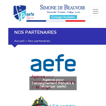
NOS PARTENAIRES
Accueil
»
Nos partenaires
Agence pour
l'enseignement français à
l'étranger (aefe)