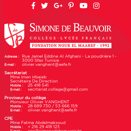
Rue Jamel Eddine Al Afghani - La poudrière 1 -
Adresse :
3000 Sfax Tunisie
olivier.vanghent@aefe.fr
E-mail :
Secrétariat
Mme Imen Hbaieb
Secrétaire De Direction
25 418 541
Mobile :
secrtariat.college@gmail.com
E-mail :
Proviseur du collège
Monsieur Olivier VANGHENT
28 689 730 / 53 666 159
Mobile :
olivier.vanghent@aefe.fr
E-mail :
CPE
Mme Fatma Abdelmaksoud
+ 216 29 418 123
Mobile :
cpe@simonedebeauvoir.tn