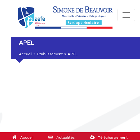
APEL
Accueil
»
Établissement
»
APEL
Accueil
Actualités
Téléchargement