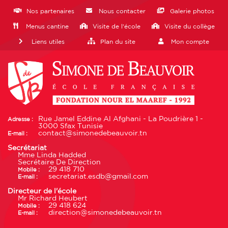
Nos partenaires
Nous contacter
Galerie photos
Menus cantine
Visite de l'école
Visite du collège
Liens utiles
Plan du site
Mon compte
Rue Jamel Eddine Al Afghani - La Poudrière 1 -
Adresse :
3000 Sfax Tunisie
contact@simonedebeauvoir.tn
E-mail :
Secrétariat
Mme Linda Hadded
Secrétaire De Direction
29 418 710
Mobile :
secretariat.esdb@gmail.com
E-mail :
Directeur de l'école
Mr Richard Heubert
29 418 624
Mobile :
direction@simonedebeauvoir.tn
E-mail :