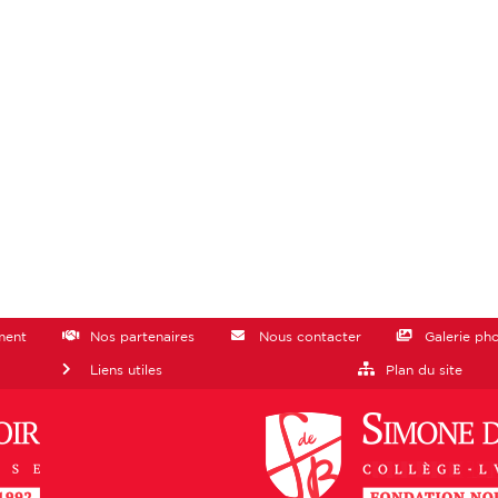
ment
Nos partenaires
Nous contacter
Galerie ph
Liens utiles
Plan du site