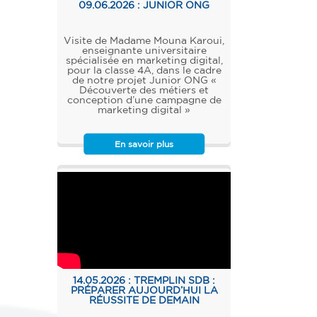
09.06.2026 :
JUNIOR ONG
Visite de Madame Mouna Karoui,
enseignante universitaire
spécialisée en marketing digital,
pour la classe 4A, dans le cadre
de notre projet Junior ONG «
Découverte des métiers et
conception d’une campagne de
marketing digital »
En savoir plus
14.05.2026 :
TREMPLIN SDB :
PRÉPARER AUJOURD’HUI LA
RÉUSSITE DE DEMAIN