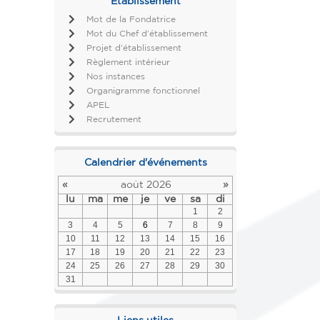
Établissement
Mot de la Fondatrice
Mot du Chef d’établissement
Projet d’établissement
Règlement intérieur
Nos instances
Organigramme fonctionnel
APEL
Recrutement
Calendrier d'événements
«
août 2026
»
lu
ma
me
je
ve
sa
di
1
2
3
4
5
6
7
8
9
10
11
12
13
14
15
16
17
18
19
20
21
22
23
24
25
26
27
28
29
30
31