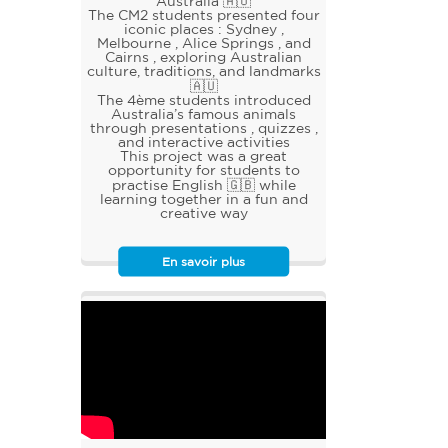
Australia 🇦🇺
The CM2 students presented four
iconic places : Sydney ,
Melbourne , Alice Springs , and
Cairns , exploring Australian
culture, traditions, and landmarks
🇦🇺
The 4ème students introduced
Australia’s famous animals
through presentations , quizzes ,
and interactive activities
This project was a great
opportunity for students to
practise English 🇬🇧 while
learning together in a fun and
creative way
En savoir plus