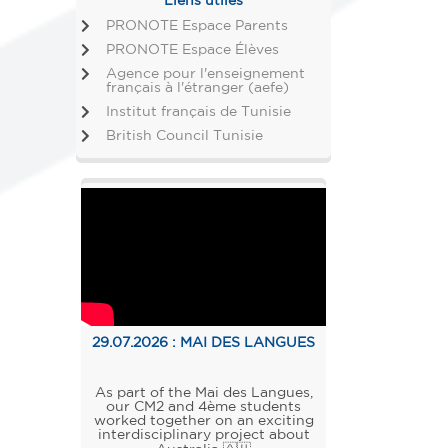
Liens utiles
PRONOTE Espace Parents
PRONOTE Espace Élèves
Agence pour l'enseignement
français à l'étranger (aefe)
Institut français de Tunisie
British Council Tunisie
29.07.2026 :
MAI DES LANGUES
As part of the Mai des Langues,
our CM2 and 4ème students
worked together on an exciting
interdisciplinary project about