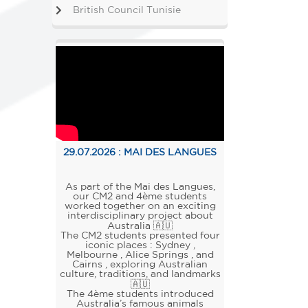
British Council Tunisie
29.07.2026 :
MAI DES LANGUES
As part of the Mai des Langues,
our CM2 and 4ème students
worked together on an exciting
interdisciplinary project about
Australia 🇦🇺
The CM2 students presented four
iconic places : Sydney ,
Melbourne , Alice Springs , and
Cairns , exploring Australian
culture, traditions, and landmarks
🇦🇺
The 4ème students introduced
Australia’s famous animals