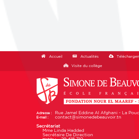
Accueil
Actualités
Télécharge
Visite du collège
Rue Jamel Eddine Al Afghani - La Poudr
Adresse :
contact@simonedebeauvoir.tn
E-mail :
Secrétariat
Mme Linda Hadded
Secrétaire De Direction