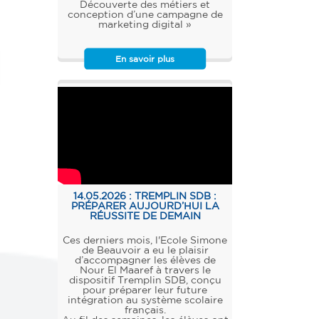
Découverte des métiers et
conception d’une campagne de
marketing digital »
En savoir plus
14.05.2026 :
TREMPLIN SDB :
PRÉPARER AUJOURD’HUI LA
RÉUSSITE DE DEMAIN
Ces derniers mois, l'Ecole Simone
de Beauvoir a eu le plaisir
d’accompagner les élèves de
Nour El Maaref à travers le
dispositif Tremplin SDB, conçu
pour préparer leur future
intégration au système scolaire
français.