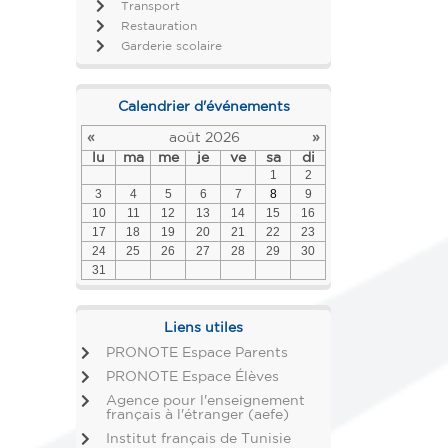
Transport
Restauration
Garderie scolaire
Calendrier d'événements
«
août 2026
»
lu
ma
me
je
ve
sa
di
1
2
3
4
5
6
7
8
9
10
11
12
13
14
15
16
17
18
19
20
21
22
23
24
25
26
27
28
29
30
31
Liens utiles
PRONOTE Espace Parents
PRONOTE Espace Élèves
Agence pour l'enseignement
français à l'étranger (aefe)
Institut français de Tunisie