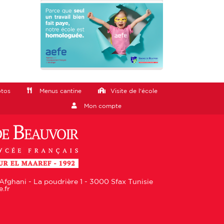
otos
Menus cantine
Visite de l'école
Mon compte
Afghani - La poudrière 1 - 3000 Sfax Tunisie
.fr