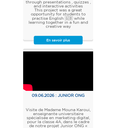
through presentations , quizzes ,
and interactive activities
This project was a great
opportunity for students to
practise English 🇬🇧 while
learning together in a fun and
creative way
En savoir plus
09.06.2026 :
JUNIOR ONG
Visite de Madame Mouna Karoui,
enseignante universitaire
spécialisée en marketing digital,
pour la classe 4A, dans le cadre
de notre projet Junior ONG «