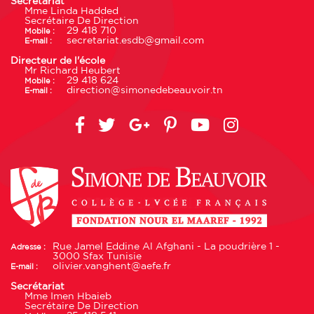
Secrétariat
Mme Linda Hadded
Secrétaire De Direction
29 418 710
Mobile :
secretariat.esdb@gmail.com
E-mail :
Directeur de l'école
Mr Richard Heubert
29 418 624
Mobile :
direction@simonedebeauvoir.tn
E-mail :
Rue Jamel Eddine Al Afghani - La poudrière 1 -
Adresse :
3000 Sfax Tunisie
olivier.vanghent@aefe.fr
E-mail :
Secrétariat
Mme Imen Hbaieb
Secrétaire De Direction