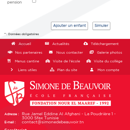
pension
* : Données obligatoires
Accueil
Actualités
Téléchargement
Nos partenaires
Nous contacter
Galerie photos
Menus cantine
Visite de l'école
Visite du collège
Liens utiles
Plan du site
Mon compte
Rue Jamel Eddine Al Afghani - La Poudrière 1 -
Adresse :
3000 Sfax Tunisie
contact@simonedebeauvoir.tn
E-mail :