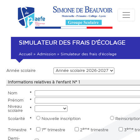
SIMULATEUR DES FRAIS D'ÉCOLAGE
Accueil
»
Admission
»
Simulateur des frais d'écolage
Année scolaire
Informations relatives à l'enfant N° 1
Nom
*
Prénom
*
Niveau
*
scolaire
Scolarité
*
Nouvelle inscription
Reinscriptio
er
ème
ème
Trimestre
*
1
trimestre
2
trimestre
3
tri
Demi-