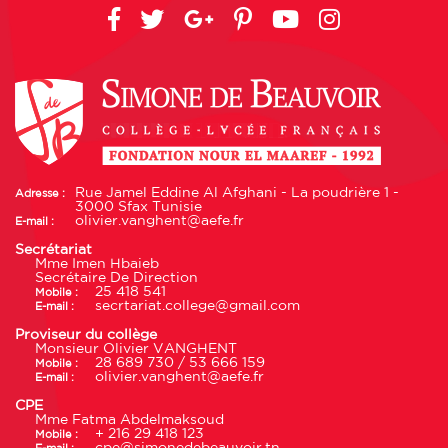
Rue Jamel Eddine Al Afghani - La poudrière 1 -
Adresse :
3000 Sfax Tunisie
olivier.vanghent@aefe.fr
E-mail :
Secrétariat
Mme Imen Hbaieb
Secrétaire De Direction
25 418 541
Mobile :
secrtariat.college@gmail.com
E-mail :
Proviseur du collège
Monsieur Olivier VANGHENT
28 689 730 / 53 666 159
Mobile :
olivier.vanghent@aefe.fr
E-mail :
CPE
Mme Fatma Abdelmaksoud
+ 216 29 418 123
Mobile :
cpe@simonedebeauvoir.tn