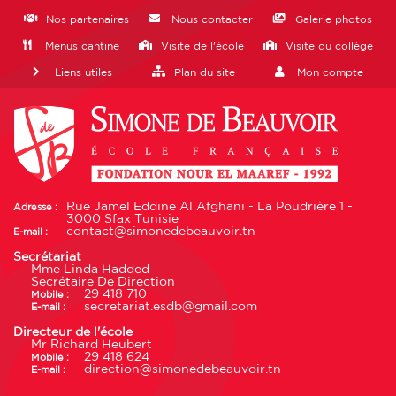
Nos partenaires
Nous contacter
Galerie photos
Menus cantine
Visite de l'école
Visite du collège
Liens utiles
Plan du site
Mon compte
Rue Jamel Eddine Al Afghani - La Poudrière 1 -
Adresse :
3000 Sfax Tunisie
contact@simonedebeauvoir.tn
E-mail :
Secrétariat
Mme Linda Hadded
Secrétaire De Direction
29 418 710
Mobile :
secretariat.esdb@gmail.com
E-mail :
Directeur de l'école
Mr Richard Heubert
29 418 624
Mobile :
direction@simonedebeauvoir.tn
E-mail :