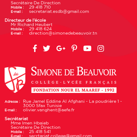
Secrétaire De Direction
29 418 710
Mobile :
secretariat.esdb@gmail.com
E-mail :
Directeur de l'école
Mr Richard Heubert
29 418 624
Mobile :
direction@simonedebeauvoir.tn
E-mail :
Rue Jamel Eddine Al Afghani - La poudrière 1 -
Adresse :
3000 Sfax Tunisie
olivier.vanghent@aefe.fr
E-mail :
Secrétariat
Mme Imen Hbaieb
Secrétaire De Direction
25 418 541
Mobile :
secrtariat.college@gmail.com
E-mail :