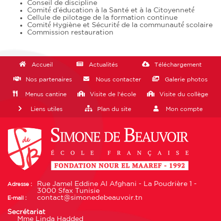
Conseil de discipline
Comité́ d’éducation à la Santé et à la Citoyenneté́
Cellule de pilotage de la formation continue
Comité́ Hygiène et Sécurité́ de la communauté́ scolaire
Commission restauration
Accueil
Actualités
Téléchargement
Nos partenaires
Nous contacter
Galerie photos
Menus cantine
Visite de l'école
Visite du collège
Liens utiles
Plan du site
Mon compte
Rue Jamel Eddine Al Afghani - La Poudrière 1 -
Adresse :
3000 Sfax Tunisie
contact@simonedebeauvoir.tn
E-mail :
Secrétariat
Mme Linda Hadded