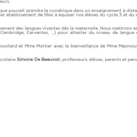
seurs.
 que pouvait prendre le numérique dans un enseignement à dist
mier établissement de Sfax à équiper nos élèves du cycle 3 et du 
ignement des langues vivantes dès la maternelle. Nous mettrons e
3 (Cambridge, Cervantes, …) pour attester du niveau de langue
.Gouillard et Mme Mortier avec la bienveillance de Mme Masmou
scolaire
Simone De Beauvoir
, professeurs, élèves, parents et per