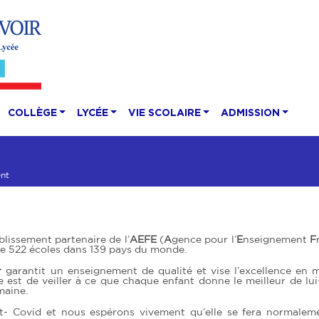
COLLÈGE
LYCÉE
VIE SCOLAIRE
ADMISSION
nt
blissement partenaire de l’
AEFE
(
A
gence pour l’
E
nseignement
F
de 522 écoles dans 139 pays du monde.
r
garantit un enseignement de qualité et vise l’excellence en 
le est de veiller à ce que chaque enfant donne le meilleur de l
maine.
t- Covid et nous espérons vivement qu’elle se fera normalem