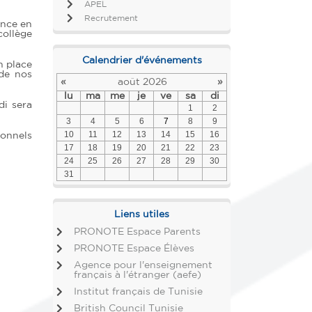
APEL
Recrutement
ance en
collège
Calendrier d'événements
n place
 de nos
«
août 2026
»
lu
ma
me
je
ve
sa
di
di sera
1
2
3
4
5
6
7
8
9
10
11
12
13
14
15
16
sonnels
17
18
19
20
21
22
23
24
25
26
27
28
29
30
31
Liens utiles
PRONOTE Espace Parents
PRONOTE Espace Élèves
Agence pour l'enseignement
français à l'étranger (aefe)
Institut français de Tunisie
British Council Tunisie