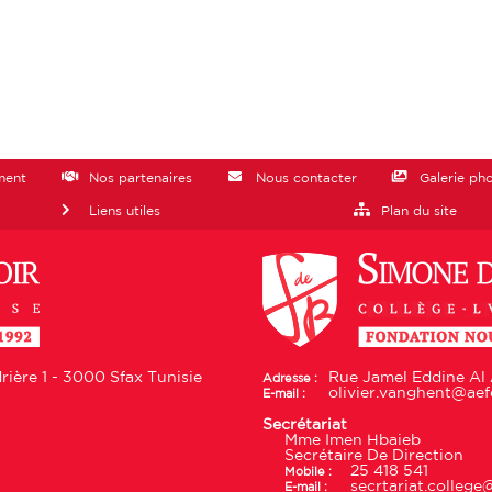
ment
Nos partenaires
Nous contacter
Galerie ph
Liens utiles
Plan du site
ière 1 - 3000 Sfax Tunisie
Rue Jamel Eddine Al 
Adresse :
olivier.vanghent@aefe
E-mail :
Secrétariat
Mme Imen Hbaieb
Secrétaire De Direction
25 418 541
Mobile :
secrtariat.colleg
E-mail :