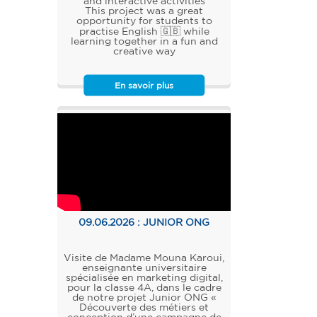
and interactive activities
This project was a great
opportunity for students to
practise English 🇬🇧 while
learning together in a fun and
creative way
En savoir plus
09.06.2026 :
JUNIOR ONG
Visite de Madame Mouna Karoui,
enseignante universitaire
spécialisée en marketing digital,
pour la classe 4A, dans le cadre
de notre projet Junior ONG «
Découverte des métiers et