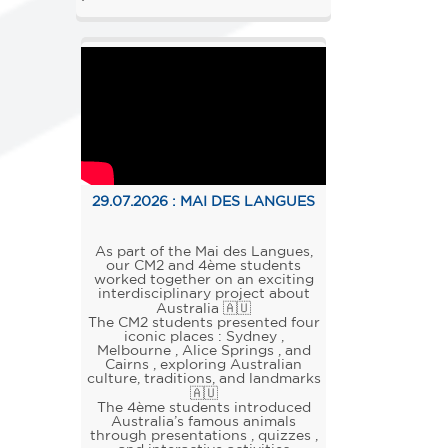
29.07.2026 :
MAI DES LANGUES
As part of the Mai des Langues,
our CM2 and 4ème students
worked together on an exciting
interdisciplinary project about
Australia 🇦🇺
The CM2 students presented four
iconic places : Sydney ,
Melbourne , Alice Springs , and
Cairns , exploring Australian
culture, traditions, and landmarks
🇦🇺
The 4ème students introduced
Australia’s famous animals
through presentations , quizzes ,