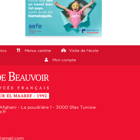
otos
Menus cantine
Visite de l'école
Mon compte
Afghani - La poudrière 1 - 3000 Sfax Tunisie
.fr
e@gmail.com