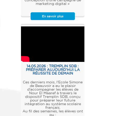
conception d’une campagne de
marketing digital »
En savoir plus
14.05.2026 :
TREMPLIN SDB :
PRÉPARER AUJOURD’HUI LA
RÉUSSITE DE DEMAIN
Ces derniers mois, l'Ecole Simone
de Beauvoir a eu le plaisir
d’accompagner les élèves de
Nour El Maaref à travers le
dispositif Tremplin SDB, conçu
pour préparer leur future
intégration au système scolaire
français.
Au fil des semaines, les élèves ont
pu :