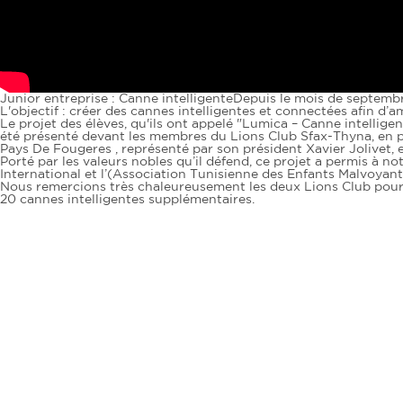
Junior entreprise : Canne intelligente
Depuis le mois de septembr
L'objectif : créer des cannes intelligentes et connectées afin d’
Le projet des élèves, qu'ils ont appelé "Lumica – Canne intelli
été présenté devant les membres du Lions Club Sfax-Thyna, en p
Pays De Fougeres , représenté par son président Xavier Jolivet, e
Porté par les valeurs nobles qu’il défend, ce projet a permis à no
International et l’(Association Tunisienne des Enfants Malvoyant
Nous remercions très chaleureusement les deux Lions Club pour l
20 cannes intelligentes supplémentaires.